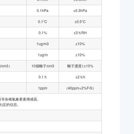
0.1hPa
±0.3hPa
0.1℃
±0.5℃
0.1%
±3％RH
1ug/m3
±10%
1ug/m
±10%
/cm3）
10個離子/cm3
離子濃度≤±10%
0.1 h
±2％h
1ppm
（40ppm+2%F•S）
等各種氣象要素傳感器。
的信息。