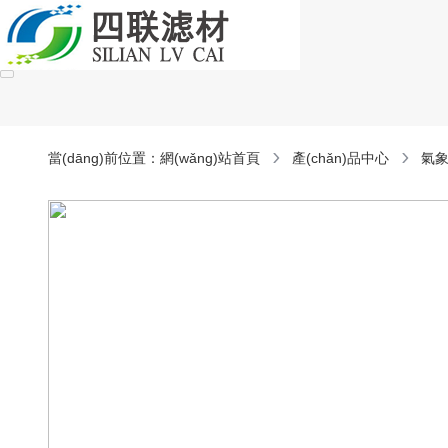
當(dāng)前位置：
網(wǎng)站首頁
產(chǎn)品中心
氣象監
服務(wù)承諾
云飛資訊
圖文案例
公司簡介
蟲情監(jiān)測系列
農(nóng)林四情
高標(biāo)準(zhǔn)農
病情監(jiān)測系列
(nóng)田