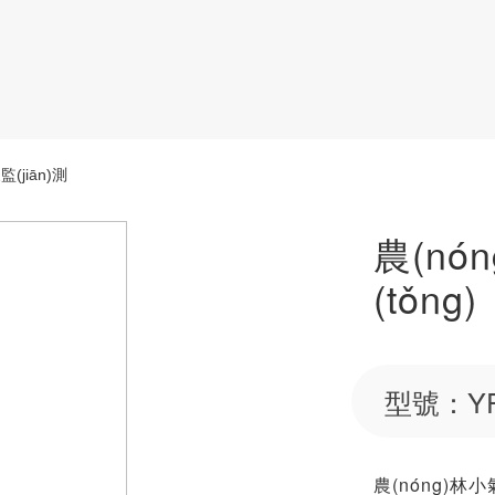
(jiān)測
農(n
(tǒng)
農(nóng)產(chǎn)品追
氣象監(jiān)測系列
苗情監(jiān)測系列
水肥一體化
型號：
Y
溯
更多相關(guān)
更多相關(guān)
更多相關(guān)
更多技術(shù)
更多關(guān)于
更多解決方案
農(nóng)林小