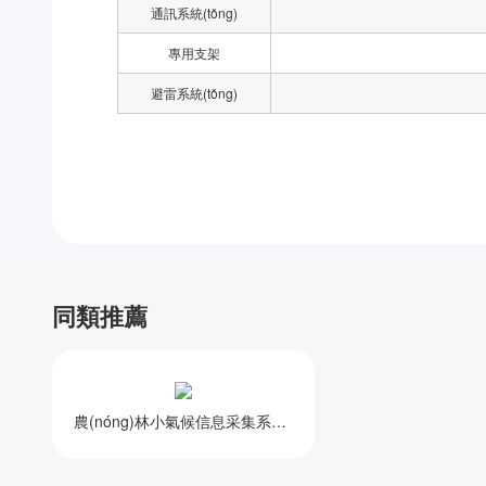
通訊系統(tǒng)
專用支架
避雷系統(tǒng)
同類推薦
農(nóng)林小氣候信息采集系統(tǒng)