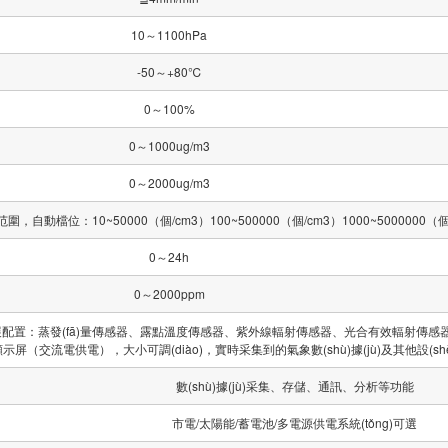
10～1100hPa
-50～+80℃
0～100%
0～1000ug/m3
0～2000ug/m3
，自動檔位：10~50000（個/cm3）100~500000（個/cm3）1000~5000000（個
0～24h
0～2000ppm
配置：蒸發(fā)量傳感器、露點溫度傳感器、紫外線輻射傳感器、光合有效輻射傳感器
示屏（交流電供電），大小可調(diào)，實時采集到的氣象數(shù)據(jù)及其他設(shè)定
數(shù)據(jù)采集、存儲、通訊、分析等功能
市電/太陽能/蓄電池/多電源供電系統(tǒng)可選