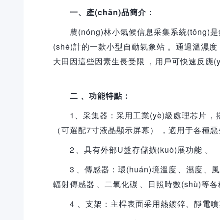
一、產(chǎn)品簡介：
農(nóng)林小氣候信息采集系統(tǒng)是針農(nó
技術(shù)文章
合作單位
(shè)計的一款小型自動氣象站。通過溫濕度
大田因這些因素生長受限，用戶可快速反應(yīn
二、功能特點：
1、采集器：采用工業(yè)級處理芯片，搭配
（可選配7寸液晶顯示屏幕），適用于各種惡劣
2、具有外部U盤存儲擴(kuò)展功能。
3、傳感器：環(huán)境溫度、濕度、風(
輻射傳感器、二氧化碳、日照時數(shù
4、支架：主桿表面采用熱鍍鋅、靜電噴塑工藝處理