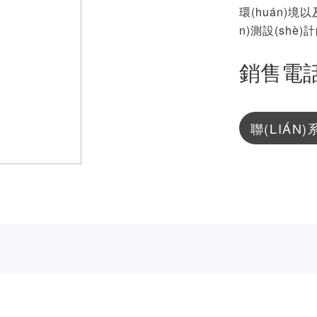
環(huán)境以及
產(chǎn)品
資訊
案例
支持
云飛
n)測設(sh
照、光合
銷售電話
信息，可以
因素生長受限
g)急防范措施
聯(LIÁN