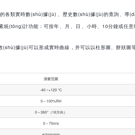
數(shù)據(jù)、歷史數(shù)據(jù)的查詢、導(dǎ
(tǒng)計功能：可按年、月、日、小時、10分鐘或任意時間段
數(shù)據(jù)可以形成實時曲線，并可以以柱形圖、餅狀圖
測量范圍
-40 ~+120 ℃
0～100%RH
0～360°（16方向）
0～70m/s
≦4mm/min