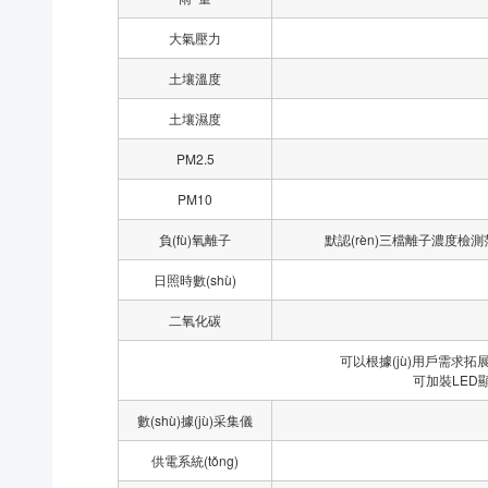
大氣壓力
土壤溫度
土壤濕度
PM2.5
PM10
負(fù)氧離子
默認(rèn)三檔離子濃度檢測范圍
日照時數(shù)
二氧化碳
可以根據(jù)用戶需求拓展
可加裝LED顯
數(shù)據(jù)采集儀
供電系統(tǒng)